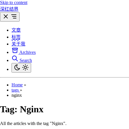
Skip to content
深红结界
文章
标签
关于我
Archives
Search
Home
»
tags
»
nginx
Tag:
Nginx
All the articles with the tag "Nginx".