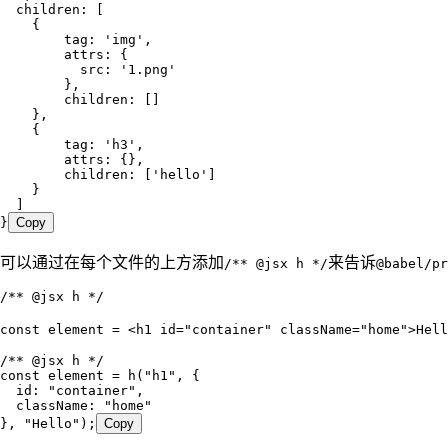
  children
:
 [
    {
        tag
:
 '
img
'
,
        attrs
:
 {
          src
:
 '
1.png
'
        }
,
        children
:
 []
    }
,
    {
        tag
:
 '
h3
'
,
        attrs
:
 {}
,
        children
:
 [
'
hello
'
]
    }
  ]
}
Copy
可以通过在每个文件的上方添加
来告诉
/** @jsx h */
@babel/pr
/** 
@jsx
 h */
const
 element
 =
 <
h1
 id
=
"
container
"
 className
=
"
home
"
>
Hell
/** 
@jsx
 h */
const
 element
 =
 h
(
"
h1
"
,
 {
  id
:
 "
container
"
,
  className
:
 "
home
"
}
,
 "
Hello
"
);
Copy