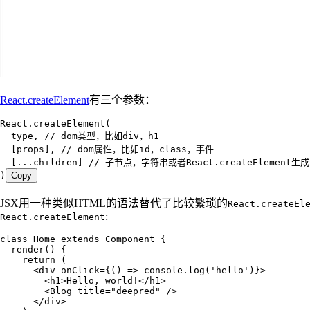
React.createElement
有三个参数：
React
.
createElement
(
  type
,
 // dom类型，比如div，h1
  [
props
]
,
 // dom属性，比如id，class，事件
  [
...
children
] 
// 子节点，字符串或者React.createElement
)
Copy
JSX用一种类似HTML的语法替代了比较繁琐的
React.createEl
:
React.createElement
class
 Home
 extends
 Component
 {
  render
()
 {
    return
 (
      <
div
 onClick
=
{
()
 =>
 console
.
log
(
'
hello
'
)
}
>
        <
h1
>
Hello, world!
</
h1
>
        <
Blog
 title
=
"
deepred
"
 />
      </
div
>