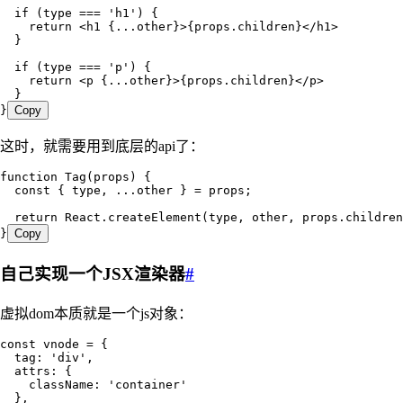
  if
 (
type
 ===
 '
h1
'
) {
    return
 <
h1
 {
...
other
}
>
{
props
.
children
}
</
h1
>
  }
  if
 (
type
 ===
 '
p
'
) {
    return
 <
p
 {
...
other
}
>
{
props
.
children
}
</
p
>
  }
}
Copy
这时，就需要用到底层的api了：
function
 Tag
(
props
)
 {
  const
 {
 type
,
 ...
other
 }
 =
 props
;
  return
 React
.
createElement
(
type
,
 other
,
 props
.
children
}
Copy
自己实现一个JSX渲染器
#
虚拟dom本质就是一个js对象：
const
 vnode
 =
 {
  tag
:
 '
div
'
,
  attrs
:
 {
    className
:
 '
container
'
  }
,