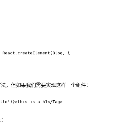
 React
.
createElement
(
Blog
,
 {
方法，但如果我们需要实现这样一个组件：
llo
'
)
}
>
this is a h1
</
Tag
>
签：