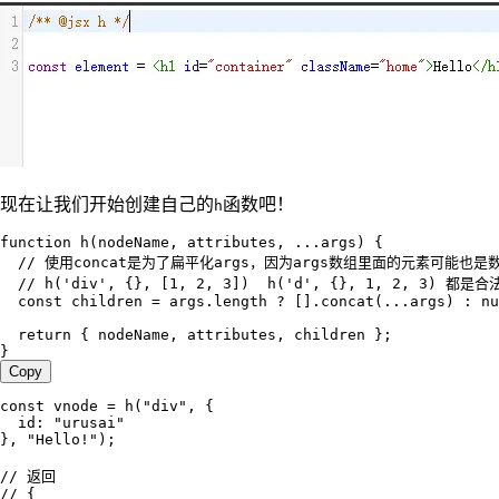
现在让我们开始创建自己的
函数吧！
h
function
 h
(
nodeName
,
 attributes
,
 ...
args
)
 {
  // 使用concat是为了扁平化args，因为args数组里面的元素可能也是
  // h('div', {}, [1, 2, 3])  h('d', {}, 1, 2, 3) 都是
  const
 children
 =
 args
.
length
 ?
 []
.
concat
(
...
args
)
 :
 nu
  return
 { 
nodeName
,
 attributes
,
 children
 };
}
Copy
const
 vnode
 =
 h
(
"
div
"
,
 {
  id
:
 "
urusai
"
}
,
 "
Hello!
"
);
// 返回
// {