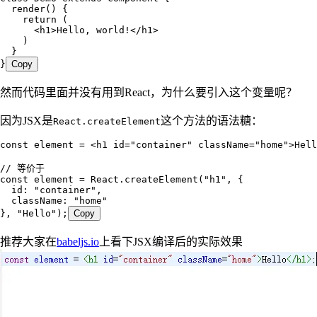
  render
()
 {
    return
 (
      <
h1
>
Hello, world!
</
h1
>
    )
  }
}
Copy
然而代码里面并没有用到React，为什么要引入这个变量呢？
因为JSX是
这个方法的语法糖：
React.createElement
const
 element
 =
 <
h1
 id
=
"
container
"
 className
=
"
home
"
>
Hell
// 等价于
const
 element
 =
 React
.
createElement
(
"
h1
"
,
 {
  id
:
 "
container
"
,
  className
:
 "
home
"
}
,
 "
Hello
"
);
Copy
推荐大家在
babeljs.io
上看下JSX编译后的实际效果