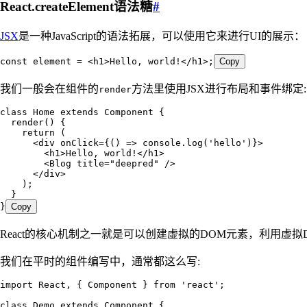
React.createElement语法糖
#
JSX
是一种JavaScript的语法拓展，可以使用它来进行UI的展示：
const
 element
 =
 <
h1
>
Hello, world!
</
h1
>
;
Copy
我们一般会在组件的
方法里使用JSX进行布局和事件绑定:
render
class
 Home
 extends
 Component
 {
  render
()
 {
    return
 (
      <
div
 onClick
=
{
()
 =>
 console
.
log
(
'
hello
'
)
}
>
        <
h1
>
Hello, world!
</
h1
>
        <
Blog
 title
=
"
deepred
"
 />
      </
div
>
    );
  }
}
Copy
React的核心机制之一就是可以创建虚拟的DOM元素，利用虚
我们在平时的组件编写中，通常都这么写:
import
 React
,
 { Component } 
from
 '
react
'
;
class
 Demo
 extends
 Component
 {