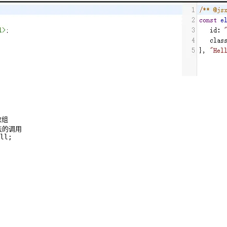
数组
合法的调用
ll
;