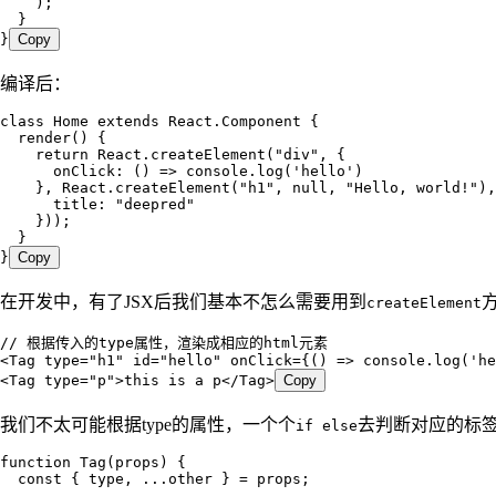
    );
  }
}
Copy
编译后：
class
 Home
 extends
 React
.
Component
 {
  render
()
 {
    return
 React
.
createElement
(
"
div
"
,
 {
      onClick
:
 ()
 =>
 console
.
log
(
'
hello
'
)
    }
,
 React
.
createElement
(
"
h1
"
,
 null
,
 "
Hello, world!
"
)
,
      title
:
 "
deepred
"
    }));
  }
}
Copy
在开发中，有了JSX后我们基本不怎么需要用到
createElement
// 根据传入的type属性，渲染成相应的html元素
<
Tag
 type
=
"
h1
"
 id
=
"
hello
"
 onClick
=
{
()
 =>
 console
.
log
(
'
he
<
Tag
 type
=
"
p
"
>
this is a p
</
Tag
>
Copy
我们不太可能根据type的属性，一个个
去判断对应的标
if else
function
 Tag
(
props
)
 {
  const
 {
 type
,
 ...
other
 }
 =
 props
;