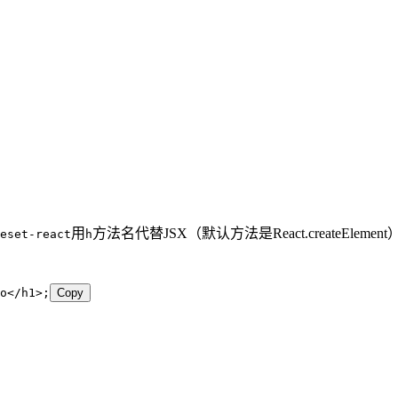
用
方法名代替JSX（默认方法是React.createElement
eset-react
h
o
</
h1
>
;
Copy