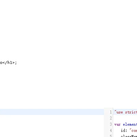
o
</
h1
>
;