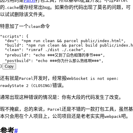
因为用的是
Parcel
打包工具，所以基本0配置开发。不过
Parcel
的
缓存经常出bug。如果你的代码出现了莫名的问题，可
.cache
以试试删除该文件夹。
特意加了一个
命令
clean
"
scripts
"
: {
  "
dev
"
:
 "
npm run clean && parcel public/index.html
"
,
  "
build
"
:
 "
npm run clean && parcel build public/index.h
  "
clean
"
:
 "
rimraf ./dist ./.cache
"
,
  "
prebuild
"
:
 "
echo ❄️❄️❄️又到了白色相簿的季节❄️❄️❄️
"
,
  "
postbuild
"
:
 "
echo ❄️❄️❄️你为什么那么熟练啊❄️❄️❄️
"
,
}
Copy
还有就是
开发时，经常报
Parcel
WebSocket is not open:
错误。
readyState 2 (CLOSING)
通常出现这种错误的情况是：你有大段的代码发生了改变。
瑕不掩疵，总的来说，
还是不错的一款打包工具，虽然基
Parcel
本只会用在个人项目上，公司项目还是老老实实用
吧。
webpack
参考
#