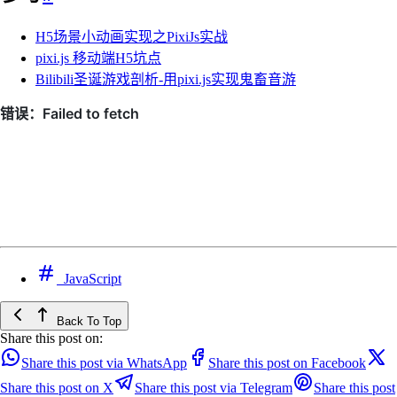
H5场景小动画实现之PixiJs实战
pixi.js 移动端H5坑点
Bilibili圣诞游戏剖析-用pixi.js实现鬼畜音游
JavaScript
Back To Top
Share this post on:
Share this post via WhatsApp
Share this post on Facebook
Share this post on X
Share this post via Telegram
Share this post