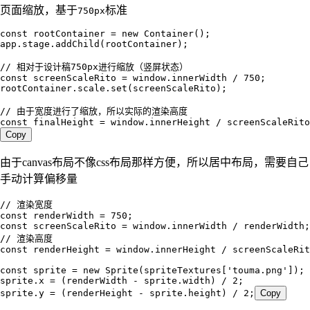
页面缩放，基于
标准
750px
const
 rootContainer
 =
 new
 Container
();
app
.
stage
.
addChild
(
rootContainer
);
// 相对于设计稿750px进行缩放（竖屏状态）
const
 screenScaleRito
 =
 window
.
innerWidth
 /
 750
;
rootContainer
.
scale
.
set
(
screenScaleRito
);
// 由于宽度进行了缩放，所以实际的渲染高度
const
 finalHeight
 =
 window
.
innerHeight
 /
 screenScaleRito
Copy
由于canvas布局不像css布局那样方便，所以居中布局，需要自己
手动计算偏移量
// 渲染宽度
const
 renderWidth
 =
 750
;
const
 screenScaleRito
 =
 window
.
innerWidth
 /
 renderWidth
;
// 渲染高度
const
 renderHeight
 =
 window
.
innerHeight
 /
 screenScaleRit
const
 sprite
 =
 new
 Sprite
(
spriteTextures
[
'
touma.png
'
]);
sprite
.
x
 =
 (
renderWidth
 -
 sprite
.
width
) 
/
 2
;
sprite
.
y
 =
 (
renderHeight
 -
 sprite
.
height
) 
/
 2
;
Copy