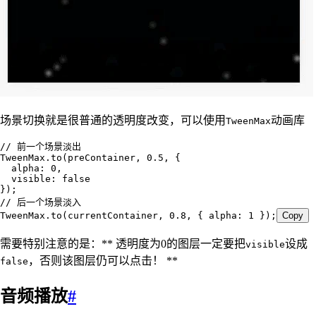
场景切换就是很普通的透明度改变，可以使用
动画库
TweenMax
// 前一个场景淡出
TweenMax
.
to
(
preContainer
,
 0.5
,
 { 
  alpha
:
 0
,
  visible
:
 false
});
// 后一个场景淡入
TweenMax
.
to
(
currentContainer
,
 0.8
,
 { alpha
:
 1
 });
Copy
需要特别注意的是：** 透明度为0的图层一定要把
设成
visible
，否则该图层仍可以点击！ **
false
音频播放
#