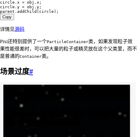
circle
.
x
 =
 obj
.
x
;
circle
.
y
 =
 obj
.
y
;
parent
.
addChild
(
circle
);
Copy
详情见
源码
Pixi还特别提供了一个
类，如果发现粒子效
ParticleContainer
果性能很差时，可以把大量的粒子或精灵放在这个父类里，而不
是普通的
类。
Container
场景过度
#