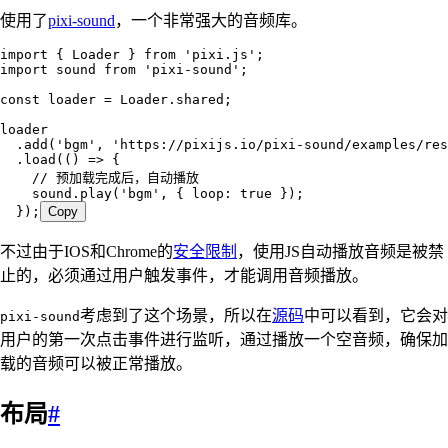
使用了
pixi-sound
，一个非常强大的音频库。
import
 { Loader } 
from
 '
pixi.js
'
;
import
 sound 
from
 '
pixi-sound
'
;
const
 loader
 =
 Loader
.
shared
;
loader
  .
add
(
'
bgm
'
,
 '
https://pixijs.io/pixi-sound/examples/res
  .
load
(
()
 =>
 {
    // 预加载完成后，自动播放
    sound
.
play
(
'
bgm
'
,
 { loop
:
 true
 });
  });
Copy
不过由于IOS和Chrome的
安全限制
，使用JS自动播放音频是被禁
止的，必须通过用户触发事件，才能调用音频播放。
考虑到了这个场景，所以在
源码
中可以看到，它会对
pixi-sound
用户的第一次点击事件进行监听，通过播放一个空音频，确保加
载的音频可以被正常播放。
布局
#