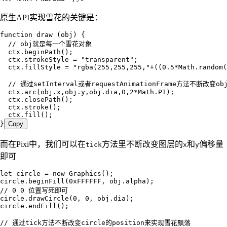
原生API实现雪花的关键是：
function
 draw
 (
obj
)
 {
  // obj就是每一个雪花对象
  ctx
.
beginPath
();
  ctx
.
strokeStyle
 =
 "
transparent
"
;
  ctx
.
fillStyle
 =
 "
rgba(255,255,255,
"
+
((
0.5
*
Math
.
random
(
  // 通过setInterval或者requestAnimationFrame方法不断改变o
  ctx
.
arc
(
obj
.
x
,
obj
.
y
,
obj
.
dia
,
0
,
2
*
Math
.
PI
);
  ctx
.
closePath
();
  ctx
.
stroke
();
  ctx
.
fill
();
}
Copy
而在Pixi中，我们可以在
方法里不断改变图层的
和
偏移量
tick
x
y
即可
let
 circle
 =
 new
 Graphics
();
circle
.
beginFill
(
0xFFFFFF
,
 obj
.
alpha
);
// 0 0 位置写死即可
circle
.
drawCircle
(
0
,
 0
,
 obj
.
dia
);
circle
.
endFill
();
// 通过tick方法不断改变circle的position来实现雪花飘落