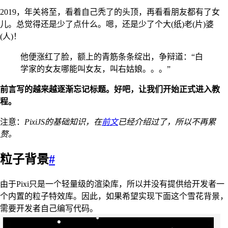
2019，年关将至，看着自己秃了的头顶，再看看朋友都有了女
儿。总觉得还是少了点什么。嗯，还是少了个大(纸)老(片)婆
(人)！
他便涨红了脸，额上的青筋条条绽出，争辩道：“白
学家的女友哪能叫女友，叫右姑娘。。。”
前言写的越来越逐渐忘记标题。好吧，让我们开始正式进入教
程。
注意：
PixiJS的基础知识，在
前文
已经介绍过了，所以不再累
赘。
粒子背景
#
由于Pixi只是一个轻量级的渲染库，所以并没有提供给开发者一
个内置的粒子特效库。因此，如果希望实现下面这个雪花背景，
需要开发者自己编写代码。