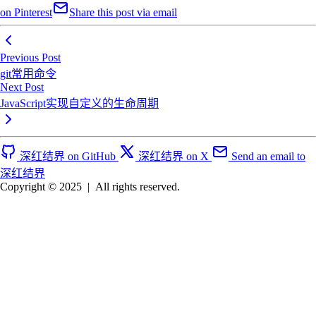
on Pinterest
Share this post via email
Previous Post
git常用命令
Next Post
JavaScript实现自定义的生命周期
深红结界 on GitHub
深红结界 on X
Send an email to
深红结界
Copyright © 2025
|
All rights reserved.