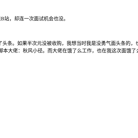
推B站，却连一次面试机会也没。
了头条。如果半次元没被收购，我想当时我是没勇气面头条的，
了AE脚本大佬：秋风小径。而大佬在饿了么工作，也在我这次面饿